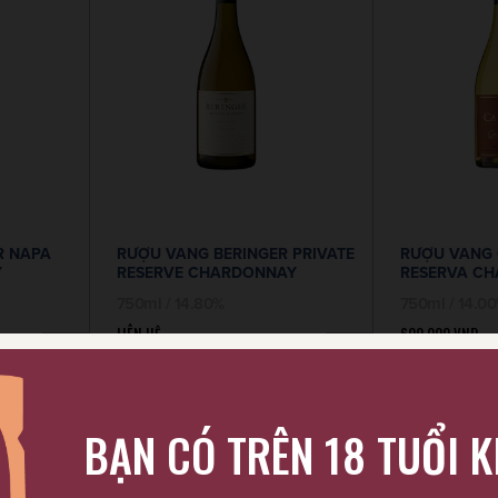
R NAPA
RƯỢU VANG BERINGER PRIVATE
RƯỢU VANG
Y
RESERVE CHARDONNAY
RESERVA C
750ml / 14.80%
750ml / 14.0
LIÊN HỆ
600.000
VND
BẠN CÓ TRÊN 18 TUỔI 