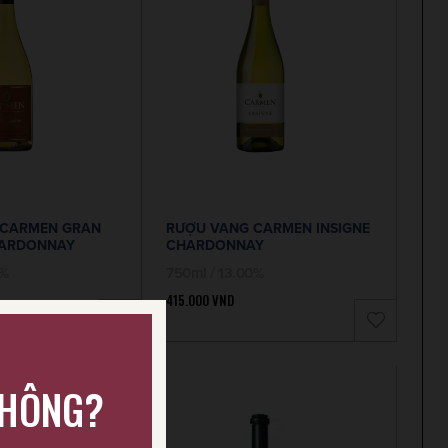
 CARMEN GRAN
RƯỢU VANG CARMEN INSIGNE
HARDONNAY
CHARDONNAY
0%
750ml / 13.00%
415.000
VND
KHÔNG?