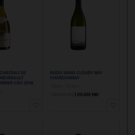
CHATEAU DE
RƯỢU VANG CLOUDY BAY
MEURSAULT
CHARDONNAY
EMIER CRU 2018
750ml / 13.00%
0%
1.350.000
VND
1.215.000
VND