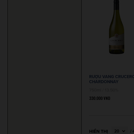
RƯỢU VANG CRUCER
CHARDONNAY
750ml / 13.50%
330.000
VND
HIỂN THỊ
/
20