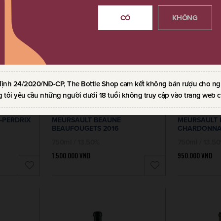
CÓ
KHÔNG
định 24/2020/NĐ-CP, The Bottle Shop cam kết không bán rượu cho ngườ
 tôi yêu cầu những người dưới 18 tuổi không truy cập vào trang web c
 DE
RƯỢU VANG CHATEAU DE
RƯỢU VANG 
-PERDRIX
MEURSAULT BEAUNE
MEURSAULT
BEAUFOUGETS 2016
CHARDONNA
750ml / 13.50%
750ml / 13.5
1.500.000
VND
950.000
VND