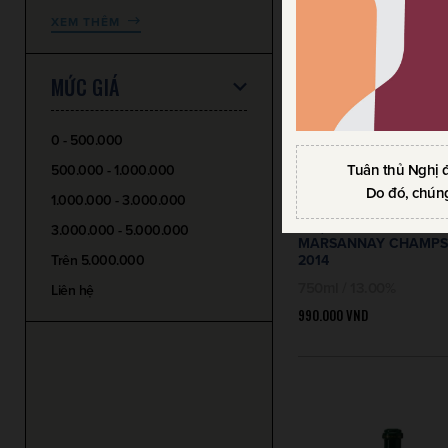
XEM THÊM
MỨC GIÁ
0 - 500.000
Tuân thủ Nghị 
500.000 - 1.000.000
Do đó, chúng
1.000.000 - 3.000.000
RƯỢU VANG CHATEAU
3.000.000 - 5.000.000
MARSANNAY CHAMPS
Trên 5.000.000
2014
750ml / 13.00%
Liên hệ
990.000
VND