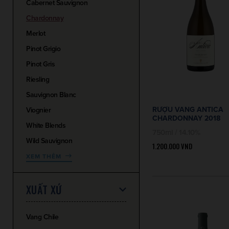
Cabernet Sauvignon
Chardonnay
Merlot
Pinot Grigio
Pinot Gris
Riesling
Sauvignon Blanc
RƯỢU VANG ANTICA
Viognier
CHARDONNAY 2018
White Blends
750ml / 14.10%
Wild Sauvignon
1.200.000
VND
XEM THÊM
XUẤT XỨ
Vang Chile