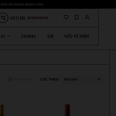
 PHỤ NỮ ĐANG MANG THAI.
HOTLINE
0918999406
ANG
COGNAC
GIN
HIỂU VỀ RƯỢU
Danh sách
LỌC THEO
Mới nhất