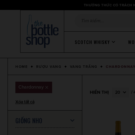
Thông
THƯỞNG THỨC CÓ TRÁCH N
báo
SCOTCH WHISKY
WO
HOME
RƯỢU VANG
VANG TRẮNG
CHARDONNA
Chardonnay
HIỂN THỊ
/
20
Xóa tất cả
GIỐNG NHO