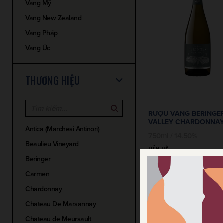
Vang Mỹ
Vang New Zealand
Vang Pháp
Vang Úc
THƯƠNG HIỆU
RƯỢU VANG BERINGE
VALLEY CHARDONNA
Antica (Marchesi Antinori)
750ml / 14.50%
Beaulieu Vineyard
LIÊN HỆ
Beringer
Carmen
Chardonnay
Chateau De Marsannay
Chateau de Meursault