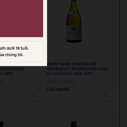
i dưới 18 tuổi.
ủa chúng tôi.
CHATEAU DE
RƯỢU VANG CHATEAU DE
 BOURGOGNE
MEURSAULT BOURGOGNE CLOS
Y 2017
DU CHATEAU 2016-2017
0%
750ml / 13.00%
1.250.000
VND