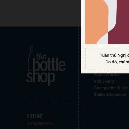
SẢN PHẨM
Tuân thủ Nghị 
Do đó, chúng
Scotch Whisky
World Whisky
Rượu vang
Champagne & Spar
Spirits & Liqueurs
HOTLINE
0918999406