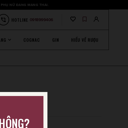
 PHỤ NỮ ĐANG MANG THAI.
HOTLINE
0918999406
ANG
COGNAC
GIN
HIỂU VỀ RƯỢU
KHÔNG?