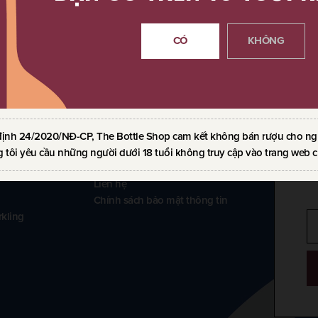
No bookmark found
CÓ
KHÔNG
VỀ CHÚNG TÔI
định 24/2020/NĐ-CP, The Bottle Shop cam kết không bán rượu cho ngườ
 tôi yêu cầu những người dưới 18 tuổi không truy cập vào trang web c
Về The Bottle Shop
Liên hệ
Chính sách bảo mật thông tin
kling