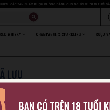
HIỆM. CÁC SẢN PHẨM RƯỢU KHÔNG DÀNH CHO NGƯỜI DƯỚI 18 TUỔI VÀ
RLD WHISKY
CHAMPAGNE & SPARKLING
RƯỢU V
ĐÃ LƯU
BẠN CÓ TRÊN 18 TUỔI 