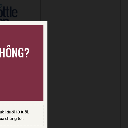
KHÔNG?
VILLA MARIA
0%
0.100
VND
i dưới 18 tuổi.
ủa chúng tôi.