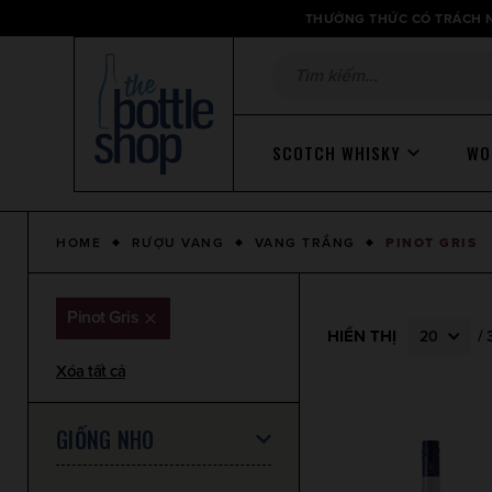
Thông
THƯỞNG THỨC CÓ TRÁCH N
báo
SCOTCH WHISKY
WO
HOME
RƯỢU VANG
VANG TRẮNG
PINOT GRIS
Pinot Gris
HIỂN THỊ
/
20
Xóa tất cả
GIỐNG NHO