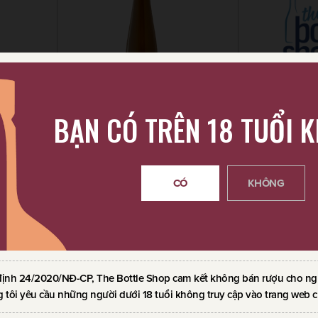
BẠN CÓ TRÊN 18 TUỔI 
LACIDO
RƯỢU VANG GREYWACKE
RƯỢU VANG 
BOTRYTIS PINOT GRIS 375ML
PINOT GRIS
CÓ
KHÔNG
750ml / 13.50%
750ml / 13.0
830.000
VND
689.000
VND
62
định 24/2020/NĐ-CP, The Bottle Shop cam kết không bán rượu cho ngườ
 tôi yêu cầu những người dưới 18 tuổi không truy cập vào trang web c