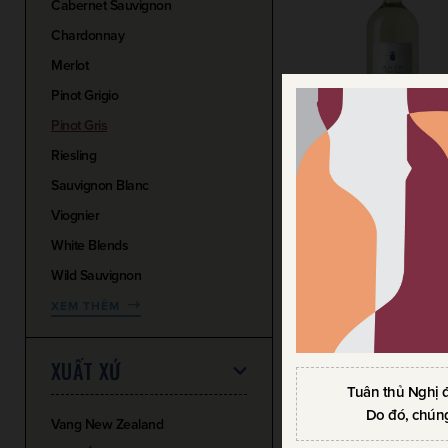
Cabernet Sauvignon
Chardonnay
Merlot
Pinot Grigio
Pinot Gris
Riesling
Sauvignon Blanc
RƯỢU VANG BANFI P
Viognier
PINOT GRIGIO
White Blends
750ml / 12.50%
Wild Sauvignon
435.000
VND
391.500
VND
XEM THÊM
XUẤT XỨ
Tuân thủ Nghị 
Do đó, chúng
Vang New Zealand