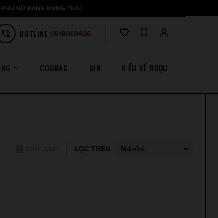
 PHỤ NỮ ĐANG MANG THAI.
HOTLINE
0918999406
ANG
COGNAC
GIN
HIỂU VỀ RƯỢU
Danh sách
LỌC THEO
Mới nhất