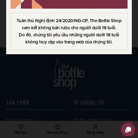
COGNAC HENNESSY VSOP
LED 3L – ĐỎ
Chai lớn / Lên đến 43%
Tuân thủ Nghị định 24/2020/NĐ-CP, The Bottle Shop
LIÊN HỆ
cam kết không bán rượu cho người dưới 18 tuổi.
Do đó, chúng tôi yêu cầu những người dưới 18 tuổi
không truy cập vào trang web của chúng tôi.
SẢN PHẨM
VỀ CHÚNG TÔI
Scotch Whisky
Về The Bottle Shop
World Whisky
Liên hệ
Wishlist
Bài viết đã lưu
Đăng nhập
Rượu vang
Chính sách bảo mật thông tin