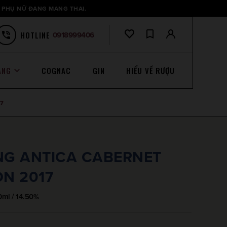
 PHỤ NỮ ĐANG MANG THAI.
HOTLINE
0918999406
ANG
COGNAC
GIN
HIỂU VỀ RƯỢU
7
G ANTICA CABERNET
N 2017
ml / 14.50%