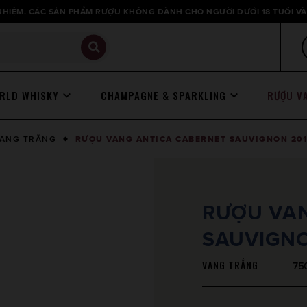
HIỆM. CÁC SẢN PHẨM RƯỢU KHÔNG DÀNH CHO NGƯỜI DƯỚI 18 TUỔI VÀ
RLD WHISKY
CHAMPAGNE & SPARKLING
RƯỢU V
ANG TRẮNG
RƯỢU VANG ANTICA CABERNET SAUVIGNON 201
RƯỢU VAN
SAUVIGNO
VANG TRẮNG
750