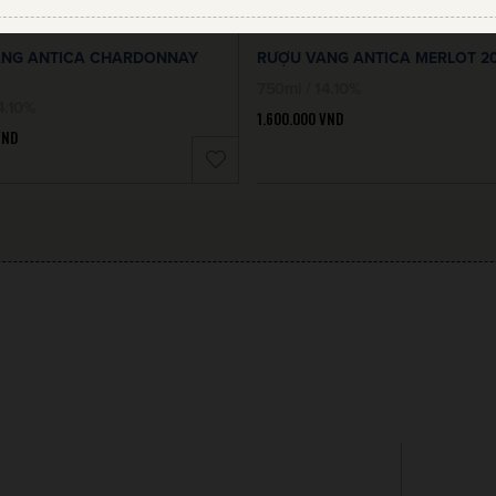
ANG ANTICA CHARDONNAY
RƯỢU VANG ANTICA MERLOT 2
750ml / 14.10%
4.10%
1.600.000
VND
VND