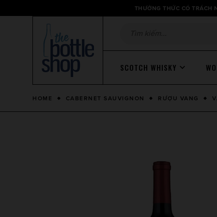
Thông
THƯỞNG THỨC CÓ TRÁCH N
báo
SCOTCH WHISKY
WO
HOME
CABERNET SAUVIGNON
RƯỢU VANG
V