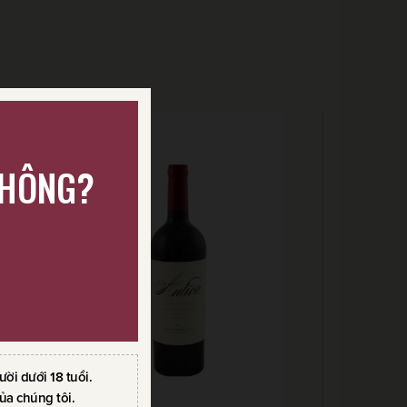
KHÔNG?
i dưới 18 tuổi.
ủa chúng tôi.