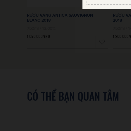
RƯỢU VANG ANTICA SAUVIGNON
RƯỢU V
BLANC 2018
2018
750ml / 13.00%
750ml / 1
1.050.000
VND
1.200.000
CÓ THỂ BẠN QUAN TÂM