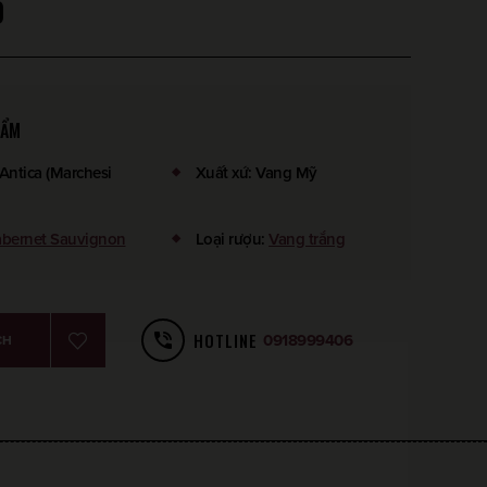
D
HẨM
Antica (Marchesi
Xuất xứ
:
Vang Mỹ
bernet Sauvignon
Loại rượu
:
Vang trắng
HOTLINE
0918999406
CH