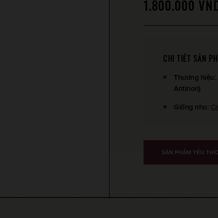
1.800.000
VN
CHI TIẾT SẢN P
Thương hiệu
:
Antinori)
Giống nho
:
Ca
SẢN PHẨM YÊU THÍ