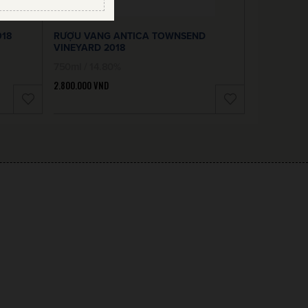
018
RƯỢU VANG ANTICA TOWNSEND
VINEYARD 2018
750ml / 14.80%
2.800.000
VND