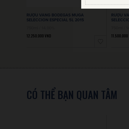
RƯỢU VANG BODEGAS MUGA
RƯỢU V
SELECCION ESPECIAL 5L 2015
SELECCIO
750ml / 14.00%
750ml / 
12.250.000
VND
11.500.000
CÓ THỂ BẠN QUAN TÂM