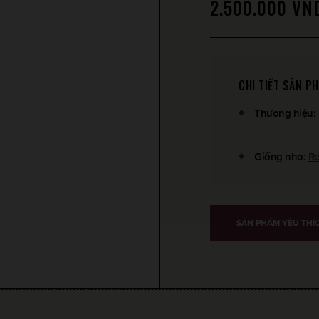
2.500.000
VN
CHI TIẾT SẢN P
Thương hiệu
:
Giống nho
:
Re
SẢN PHẨM YÊU THÍ