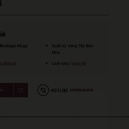
D
HẨM
Bodegas Muga
Xuất xứ
:
Vang Tây Ban
Nha
d Blends
Loại rượu
:
Vang đỏ
HOTLINE
0918999406
CH