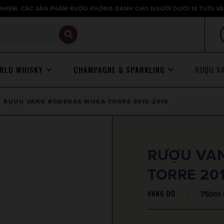
HIỆM. CÁC SẢN PHẨM RƯỢU KHÔNG DÀNH CHO NGƯỜI DƯỚI 18 TUỔI VÀ
RLD WHISKY
CHAMPAGNE & SPARKLING
RƯỢU V
RƯỢU VANG BODEGAS MUGA TORRE 2015-2016
RƯỢU VA
TORRE 201
VANG ĐỎ
750ml 