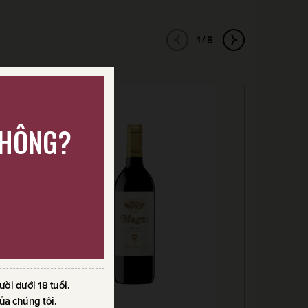
1/8
KHÔNG?
i dưới 18 tuổi.
ủa chúng tôi.