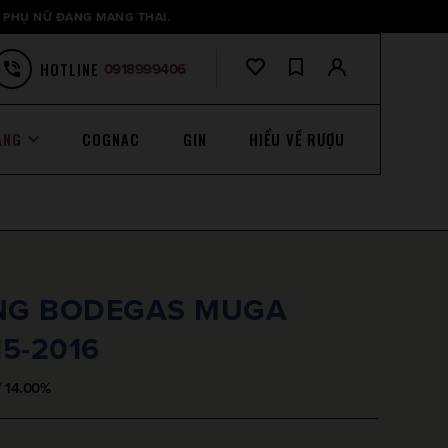
 PHỤ NỮ ĐANG MANG THAI.
HOTLINE
0918999406
ANG
COGNAC
GIN
HIỂU VỀ RƯỢU
NG BODEGAS MUGA
5-2016
/ 14.00%