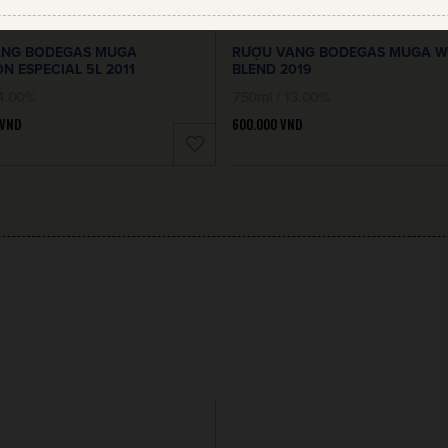
ANG BODEGAS MUGA
RƯỢU VANG BODEGAS MUGA W
N ESPECIAL 5L 2011
BLEND 2019
14.00%
750ml / 13.00%
VND
600.000
VND