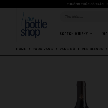
Thông
THƯỞNG THỨC CÓ TRÁCH N
báo
SCOTCH WHISKY
WO
HOME
RƯỢU VANG
VANG ĐỎ
RED BLENDS