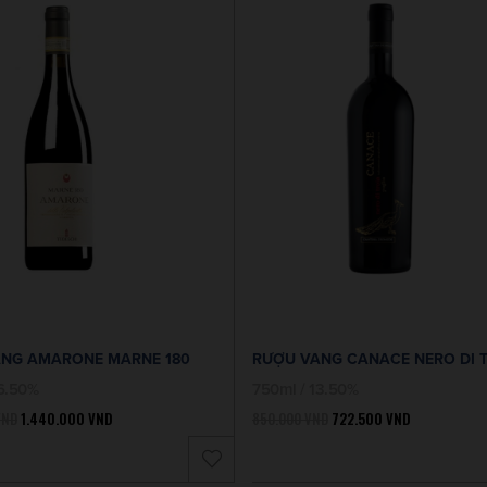
NG AMARONE MARNE 180
RƯỢU VANG CANACE NERO DI 
16.50%
750ml / 13.50%
VND
1.440.000
VND
850.000
VND
722.500
VND