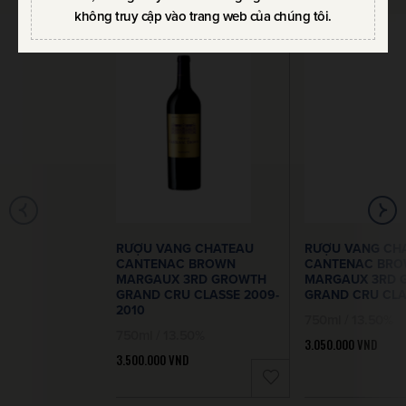
không truy cập vào trang web của chúng tôi.
RƯỢU VANG CHATEAU
RƯỢU VANG CH
CANTENAC BROWN
CANTENAC BR
MARGAUX 3RD GROWTH
MARGAUX 3RD 
GRAND CRU CLASSE 2009-
GRAND CRU CLA
2010
750ml / 13.50%
750ml / 13.50%
3.050.000
VND
3.500.000
VND