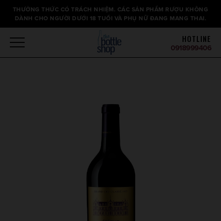
Thông
THƯỞNG THỨC CÓ TRÁCH NHIỆM. CÁC SẢN PHẨM RƯỢU KHÔNG
báo
DÀNH CHO NGƯỜI DƯỚI 18 TUỔI VÀ PHỤ NỮ ĐANG MANG THAI.
HOTLINE
0918999406