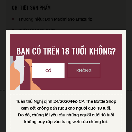
CHI TIẾT SẢN PHẨM
Thương hiệu
:
Don Maximiano Errazuriz
Xuất xứ
:
Vang Chile
Giống nho
:
Carmenere
BẠN CÓ TRÊN 18 TUỔI KHÔNG?
Loại rượu
:
Vang đỏ
CÓ
KHÔNG
SẢN PHẨM YÊU THÍCH
Tuân thủ Nghị định 24/2020/NĐ-CP, The Bottle Shop
SẢN PHẨM CÙNG THƯƠNG HIỆU
cam kết không bán rượu cho người dưới 18 tuổi.
Do đó, chúng tôi yêu cầu những người dưới 18 tuổi
không truy cập vào trang web của chúng tôi.