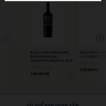
RƯỢU VANG ERRAZURIZ
RƯỢU VANG ERR
DON MAXIMIANO
LA CUMBRE 201
FOUNDER’S RESERVA 2016
750ml / 14.00%
750ml / 13.50%
2.500.000
VND
2.600.000
VND
CÓ THỂ BẠN QUAN TÂM