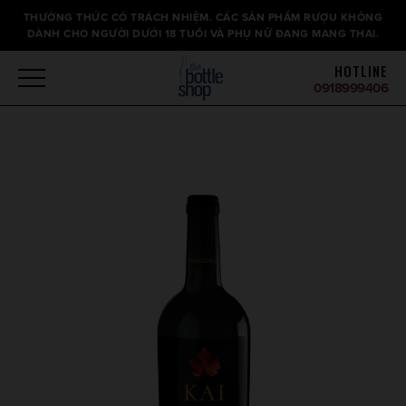
Thông
THƯỞNG THỨC CÓ TRÁCH NHIỆM. CÁC SẢN PHẨM RƯỢU KHÔNG
báo
DÀNH CHO NGƯỜI DƯỚI 18 TUỔI VÀ PHỤ NỮ ĐANG MANG THAI.
HOTLINE
0918999406