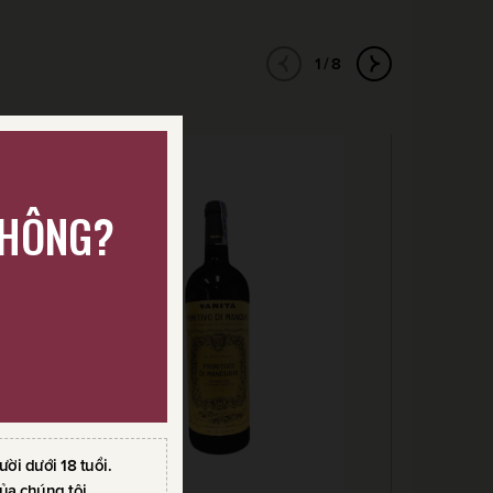
1/8
KHÔNG?
i dưới 18 tuổi.
ủa chúng tôi.