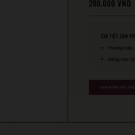
280.000
VND
CHI TIẾT SẢN P
Thương hiệu
:
Giống nho
:
Wh
SẢN PHẨM YÊU THÍ