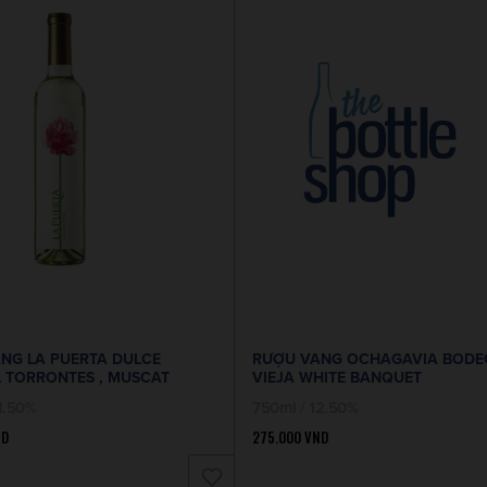
NG LA PUERTA DULCE
RƯỢU VANG OCHAGAVIA BODE
 TORRONTES , MUSCAT
VIEJA WHITE BANQUET
1.50%
750ml / 12.50%
ND
275.000
VND