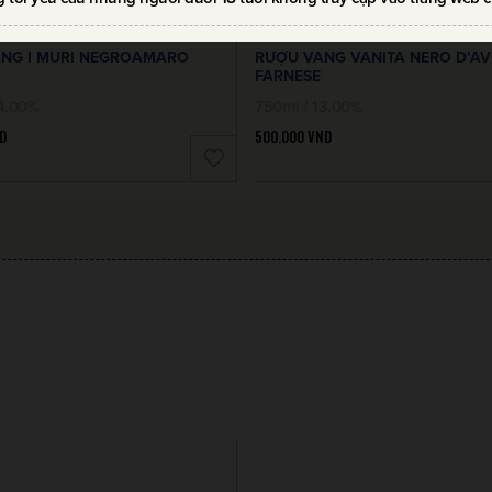
NG I MURI NEGROAMARO
RƯỢU VANG VANITA NERO D’A
FARNESE
14.00%
750ml / 13.00%
D
500.000
VND