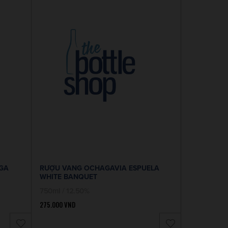
GA
RƯỢU VANG OCHAGAVIA ESPUELA
RƯỢU VAN
WHITE BANQUET
BLEND 201
750ml / 12.50%
750ml / 13
275.000
VND
600.000
VND