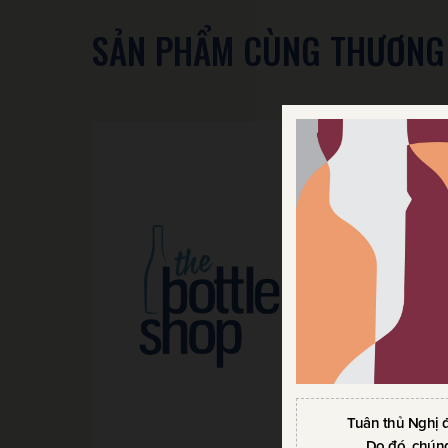
SẢN PHẨM CÙNG THƯƠNG
Tuân thủ Nghị 
Do đó, chúng