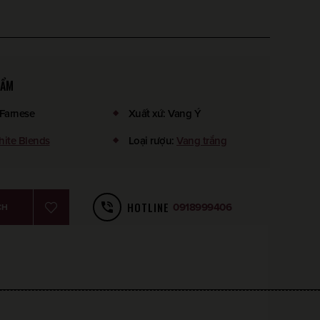
HẨM
Farnese
Xuất xứ
:
Vang Ý
ite Blends
Loại rượu
:
Vang trắng
HOTLINE
0918999406
CH