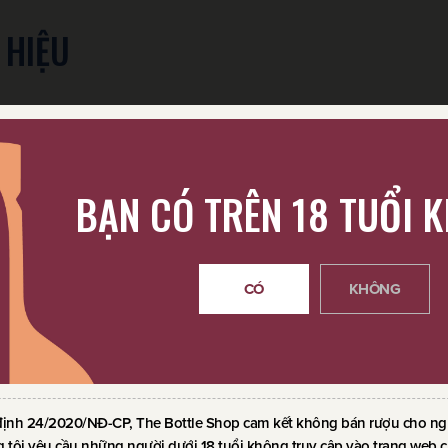
 HIỆU
BẠN CÓ TRÊN 18 TUỔI 
CÓ
KHÔNG
định 24/2020/NĐ-CP, The Bottle Shop cam kết không bán rượu cho ngườ
 tôi yêu cầu những người dưới 18 tuổi không truy cập vào trang web c