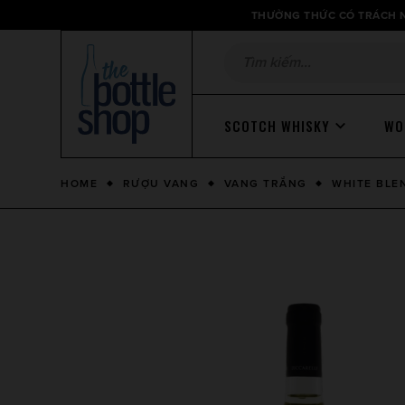
Thông
THƯỞNG THỨC CÓ TRÁCH N
báo
SCOTCH WHISKY
WO
HOME
RƯỢU VANG
VANG TRẮNG
WHITE BLE