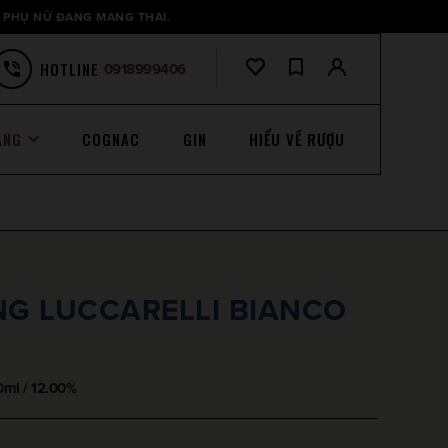
 PHỤ NỮ ĐANG MANG THAI.
HOTLINE
0918999406
ANG
COGNAC
GIN
HIỂU VỀ RƯỢU
G LUCCARELLI BIANCO
ml / 12.00%