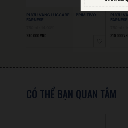
RƯỢU VANG LUCCARELLI PRIMITIVO
RƯỢU VA
FARNESE
FARNESE
750ml / 14.00%
750ml / 
280.000
VND
310.000
VN
CÓ THỂ BẠN QUAN TÂM