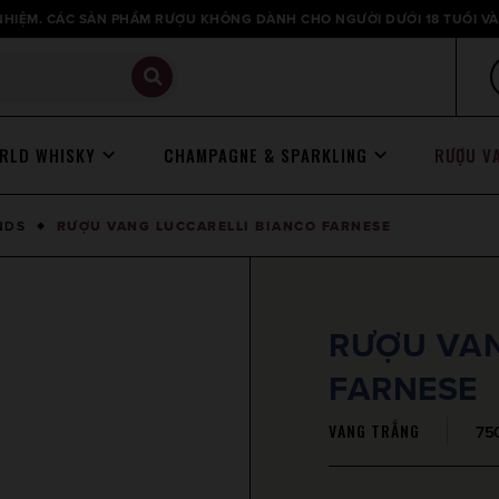
HIỆM. CÁC SẢN PHẨM RƯỢU KHÔNG DÀNH CHO NGƯỜI DƯỚI 18 TUỔI VÀ
RLD WHISKY
CHAMPAGNE & SPARKLING
RƯỢU V
NDS
RƯỢU VANG LUCCARELLI BIANCO FARNESE
RƯỢU VAN
FARNESE
VANG TRẮNG
750