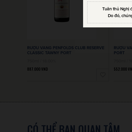
Tuân thủ Nghị 
Do đó, chúng
RƯỢU VANG PENFOLDS CLUB RESERVE
RƯỢU VA
CLASSIC TAWNY PORT
PORT
750ml / 18.00%
750ml / 
887.000
VND
552.000
V
CÓ THỂ BẠN QUAN TÂM