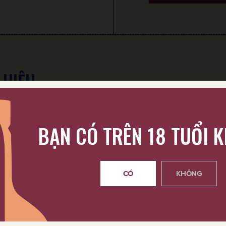
 HIỆU
BẠN CÓ TRÊN 18 TUỔI 
CÓ
KHÔNG