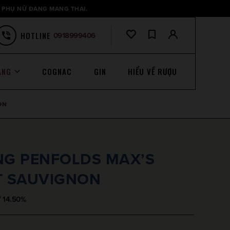
 PHỤ NỮ ĐANG MANG THAI.
HOTLINE
0918999406
ANG
COGNAC
GIN
HIỂU VỀ RƯỢU
ON
G PENFOLDS MAX’S
T SAUVIGNON
/ 14.50%