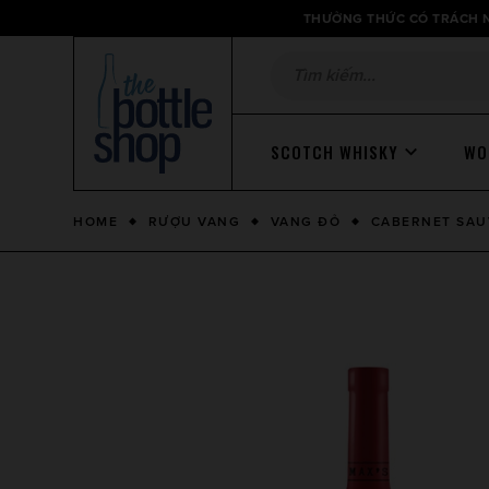
Thông
THƯỞNG THỨC CÓ TRÁCH N
báo
SCOTCH WHISKY
WO
HOME
RƯỢU VANG
VANG ĐỎ
CABERNET SA