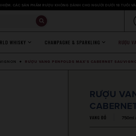
HIỆM. CÁC SẢN PHẨM RƯỢU KHÔNG DÀNH CHO NGƯỜI DƯỚI 18 TUỔI VÀ
RLD WHISKY
CHAMPAGNE & SPARKLING
RƯỢU V
UVIGNON
RƯỢU VANG PENFOLDS MAX’S CABERNET SAUVIGN
RƯỢU VAN
CABERNE
VANG ĐỎ
750ml 