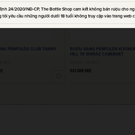
định 24/2020/NĐ-CP, The Bottle Shop cam kết không bán rượu cho ngườ
 tôi yêu cầu những người dưới 18 tuổi không truy cập vào trang web c
NG PENFOLDS CLUB TAWNY
RƯỢU VANG PENFOLDS KOONU
HILL 76 SHIRAZ CABERNET
18.00%
750ml / 14.50%
ND
943.000
VND