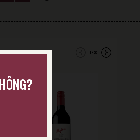
1/8
KHÔNG?