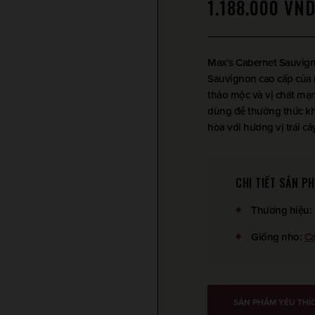
1.188.000
VN
Max’s Cabernet Sauvigno
Sauvignon cao cấp của 
thảo mộc và vị chát mạ
dùng để thưởng thức khi
hòa với hương vị trái câ
CHI TIẾT SẢN P
Thương hiệu
:
Giống nho
:
Ca
SẢN PHẨM YÊU THÍ