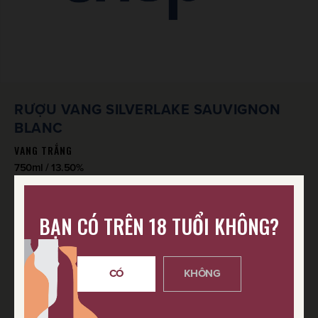
RƯỢU VANG SILVERLAKE SAUVIGNON
BLANC
VANG TRẮNG
750ml / 13.50%
550.000
VND
495.000
VND
BẠN CÓ TRÊN 18 TUỔI KHÔNG?
CHI TIẾT SẢN PHẨM
CÓ
KHÔNG
Thương hiệu
:
SilverLake