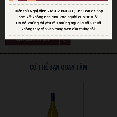
Xuất xứ
:
Vang New Zealand
Giống nho
:
Sauvignon Blanc
Tuân thủ Nghị định 24/2020/NĐ-CP, The Bottle Shop
cam kết không bán rượu cho người dưới 18 tuổi.
Loại rượu
:
Vang trắng
Do đó, chúng tôi yêu cầu những người dưới 18 tuổi
không truy cập vào trang web của chúng tôi.
SẢN PHẨM YÊU THÍCH
CÓ THỂ BẠN QUAN TÂM