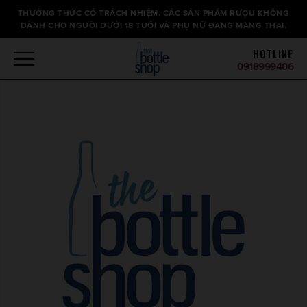
Thông
THƯỞNG THỨC CÓ TRÁCH NHIỆM. CÁC SẢN PHẨM RƯỢU KHÔNG
báo
DÀNH CHO NGƯỜI DƯỚI 18 TUỔI VÀ PHỤ NỮ ĐANG MANG THAI.
HOTLINE
0918999406