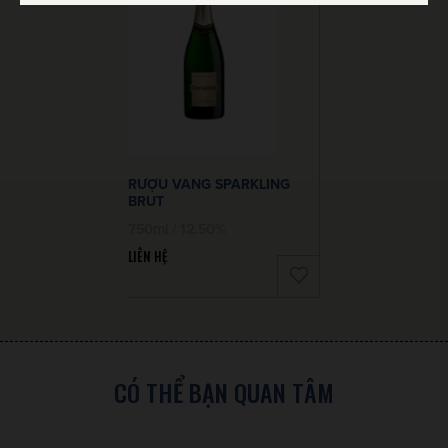
RƯỢU VANG SPARKLING
BRUT
750ml / 12.50%
LIÊN HỆ
CÓ THỂ BẠN QUAN TÂM