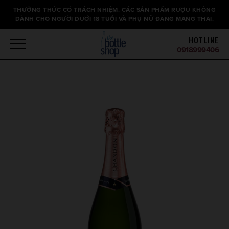
Thông
THƯỞNG THỨC CÓ TRÁCH NHIỆM. CÁC SẢN PHẨM RƯỢU KHÔNG
báo
DÀNH CHO NGƯỜI DƯỚI 18 TUỔI VÀ PHỤ NỮ ĐANG MANG THAI.
HOTLINE
0918999406