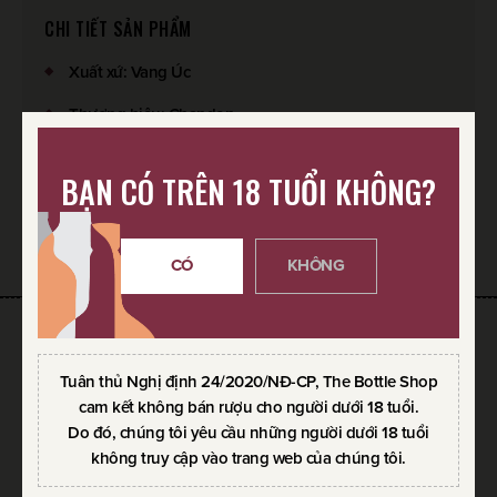
CHI TIẾT SẢN PHẨM
Xuất xứ
:
Vang Úc
Thương hiệu
:
Chandon
Loại vang
:
Rosé Sparkling Wine
BẠN CÓ TRÊN 18 TUỔI KHÔNG?
SẢN PHẨM YÊU THÍCH
CÓ
KHÔNG
SẢN PHẨM CÙNG THƯƠNG HIỆU
Tuân thủ Nghị định 24/2020/NĐ-CP, The Bottle Shop
cam kết không bán rượu cho người dưới 18 tuổi.
Do đó, chúng tôi yêu cầu những người dưới 18 tuổi
không truy cập vào trang web của chúng tôi.