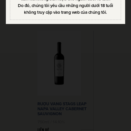
Do đó, chúng tôi yêu cầu những người dưới 18 tuổi
SẢN PHẨM CÙNG THƯƠNG HIỆU
không truy cập vào trang web của chúng tôi.
RƯỢU VANG STAGS LEAP
NAPA VALLEY CABERNET
SAUVIGNON
750ml / 14.10%
LIÊN HỆ