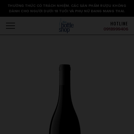
Thông
THƯỞNG THỨC CÓ TRÁCH NHIỆM. CÁC SẢN PHẨM RƯỢU KHÔNG
báo
DÀNH CHO NGƯỜI DƯỚI 18 TUỔI VÀ PHỤ NỮ ĐANG MANG THAI.
HOTLINE
0918999406