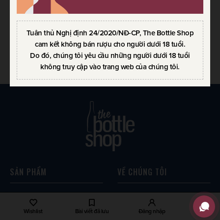
RƯỢU VANG ALTO DE
CANTENAC BROWN
MARGAUX
Tuân thủ Nghị định 24/2020/NĐ-CP, The Bottle Shop
750ml / 13.50%
cam kết không bán rượu cho người dưới 18 tuổi.
1.250.000
VND
Do đó, chúng tôi yêu cầu những người dưới 18 tuổi
không truy cập vào trang web của chúng tôi.
SẢN PHẨM
VỀ CHÚNG TÔI
Scotch Whisky
Về The Bottle Shop
World Whisky
Liên hệ
Wishlist
Bài viết đã lưu
Đăng nhập