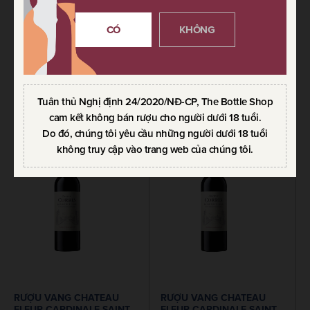
RƯỢU VANG CHATEAU
RƯỢU VANG CHATEAU
FLEUR CARDINALE SAINT
FLEUR CARDINALE SAINT
CÓ
KHÔNG
EMILION GRAND CRU
EMILION GRAND CRU
CLASSE 2009-2010
CLASSE 2013
750ml / 15.00%
750ml / 14.00%
3.550.000
VND
1.814.000
VND
Tuân thủ Nghị định 24/2020/NĐ-CP, The Bottle Shop
cam kết không bán rượu cho người dưới 18 tuổi.
Do đó, chúng tôi yêu cầu những người dưới 18 tuổi
không truy cập vào trang web của chúng tôi.
RƯỢU VANG CHATEAU
RƯỢU VANG CHATEAU
FLEUR CARDINALE SAINT
FLEUR CARDINALE SAINT