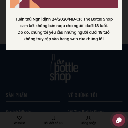
RƯỢU VANG CLOS RENÉ
RƯỢU VANG CLOS RENÉ
2010
2015
750ml / 13.00%
750ml / 14.00%
Tuân thủ Nghị định 24/2020/NĐ-CP, The Bottle Shop
3.000.000
VND
1.800.000
VND
cam kết không bán rượu cho người dưới 18 tuổi.
Do đó, chúng tôi yêu cầu những người dưới 18 tuổi
không truy cập vào trang web của chúng tôi.
SẢN PHẨM
VỀ CHÚNG TÔI
Scotch Whisky
Về The Bottle Shop
World Whisky
Liên hệ
Wishlist
Bài viết đã lưu
Đăng nhập
Rượu vang
Chính sách bảo mật thông tin