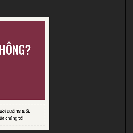
KHÔNG?
i dưới 18 tuổi.
ủa chúng tôi.