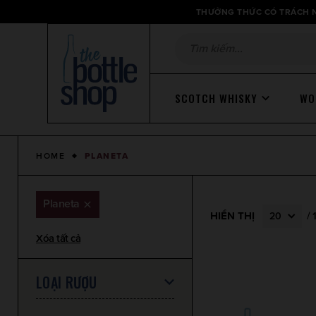
Thông
THƯỞNG THỨC CÓ TRÁCH N
báo
SCOTCH WHISKY
WO
HOME
PLANETA
Planeta
HIỂN THỊ
/
20
Xóa tất cả
LOẠI RƯỢU