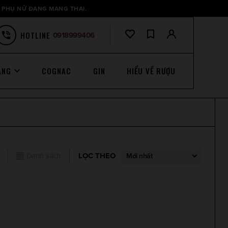
 PHỤ NỮ ĐANG MANG THAI.
HOTLINE
0918999406
ANG
COGNAC
GIN
HIỂU VỀ RƯỢU
Danh sách
LỌC THEO
Mới nhất