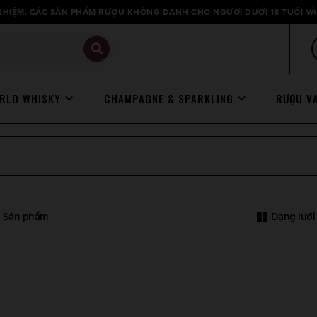
HIỆM. CÁC SẢN PHẨM RƯỢU KHÔNG DÀNH CHO NGƯỜI DƯỚI 18 TUỔI VÀ
RLD WHISKY
CHAMPAGNE & SPARKLING
RƯỢU V
 1 Sản phẩm
Dạng lưới