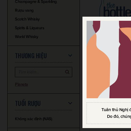
Champagne & Sparkling
Rượu vang
Scotch Whisky
Spirits & Liqueurs
World Whisky
THƯƠNG HIỆU
RƯỢU VANG PLANETA
PLUMBAGO NERO D’A
750ml / 13.50%
850.000
VND
765.000
VND
Planeta
TUỔI RƯỢU
Tuân thủ Nghị 
Do đó, chúng
Không xác định (NAS)