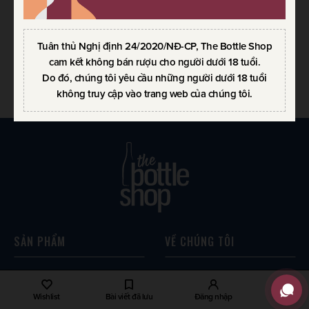
RƯỢU CHAMPAGNE VEUVE
RƯỢU CHAMPAGNE VEUVE
CLICQUOT BRUT YELLOW
CLICQUOT ROSE
LABEL
750ml / 12.00%
Tuân thủ Nghị định 24/2020/NĐ-CP, The Bottle Shop
750ml / 12.00%
2.157.000
VND
cam kết không bán rượu cho người dưới 18 tuổi.
1.798.000
VND
Do đó, chúng tôi yêu cầu những người dưới 18 tuổi
không truy cập vào trang web của chúng tôi.
SẢN PHẨM
VỀ CHÚNG TÔI
Scotch Whisky
Về The Bottle Shop
World Whisky
Liên hệ
Wishlist
Bài viết đã lưu
Đăng nhập