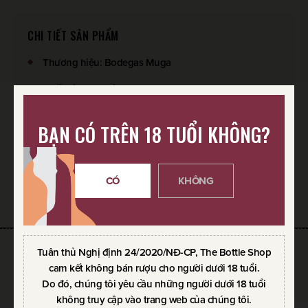
CHI TIẾT SẢN PHẨM
Thương hiệu
:
Bodegas Muga
Xuất xứ
:
Vang Tây Ban Nha
Giống nho
:
Red Blends
BẠN CÓ TRÊN 18 TUỔI KHÔNG?
Loại rượu
:
Vang đỏ
CÓ
KHÔNG
SẢN PHẨM YÊU THÍCH
Tuân thủ Nghị định 24/2020/NĐ-CP, The Bottle Shop
SẢN PHẨM CÙNG THƯƠNG HIỆU
cam kết không bán rượu cho người dưới 18 tuổi.
Do đó, chúng tôi yêu cầu những người dưới 18 tuổi
không truy cập vào trang web của chúng tôi.