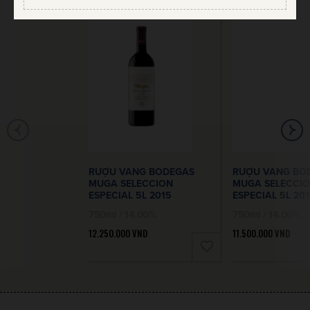
RƯỢU VANG BODEGAS
RƯỢU VANG BO
MUGA SELECCION
MUGA SELECCI
ESPECIAL 5L 2015
ESPECIAL 5L 201
750ml / 14.00%
750ml / 14.00%
12.250.000
VND
11.500.000
VND