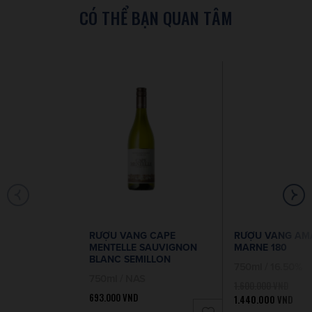
CÓ THỂ BẠN QUAN TÂM
RƯỢU VANG CAPE
RƯỢU VANG AM
MENTELLE SAUVIGNON
MARNE 180
BLANC SEMILLON
750ml / 16.50%
750ml / NAS
1.600.000
VND
693.000
VND
1.440.000
VND