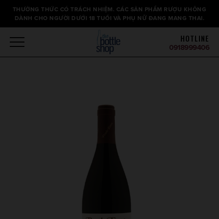
Thông
THƯỞNG THỨC CÓ TRÁCH NHIỆM. CÁC SẢN PHẨM RƯỢU KHÔNG
báo
DÀNH CHO NGƯỜI DƯỚI 18 TUỔI VÀ PHỤ NỮ ĐANG MANG THAI.
HOTLINE
0918999406