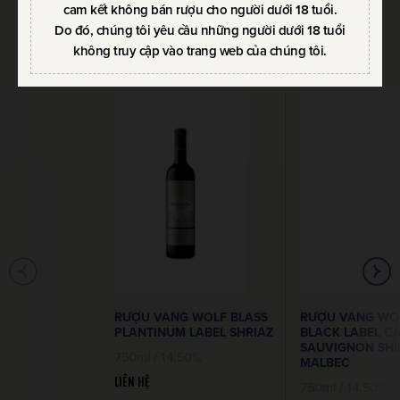
cam kết không bán rượu cho người dưới 18 tuổi.
SẢN PHẨM CÙNG THƯƠNG HIỆU
Do đó, chúng tôi yêu cầu những người dưới 18 tuổi
không truy cập vào trang web của chúng tôi.
RƯỢU VANG WOLF BLASS
RƯỢU VANG WOL
PLANTINUM LABEL SHRIAZ
BLACK LABEL C
SAUVIGNON SHI
750ml / 14.50%
MALBEC
LIÊN HỆ
750ml / 14.50%