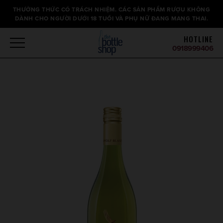
Thông
THƯỞNG THỨC CÓ TRÁCH NHIỆM. CÁC SẢN PHẨM RƯỢU KHÔNG
báo
DÀNH CHO NGƯỜI DƯỚI 18 TUỔI VÀ PHỤ NỮ ĐANG MANG THAI.
HOTLINE
0918999406