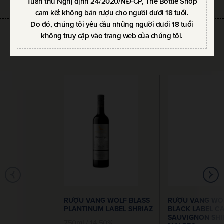
Tuân thủ Nghị định 24/2020/NĐ-CP, The Bottle Shop
cam kết không bán rượu cho người dưới 18 tuổi.
Do đó, chúng tôi yêu cầu những người dưới 18 tuổi
không truy cập vào trang web của chúng tôi.
SẢN PHẨM CÙNG THƯƠNG HIỆU
RƯỢU VANG WOLF BLASS
RƯỢU VANG WOL
PLANTINUM LABEL SHRIAZ
BLACK LABEL C
SAUVIGNON SHI
750ml / 14.50%