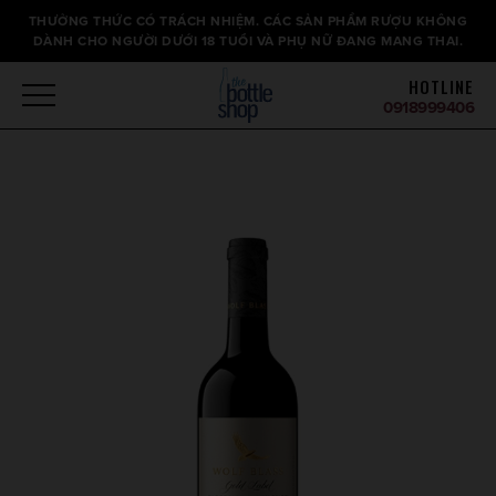
Thông
THƯỞNG THỨC CÓ TRÁCH NHIỆM. CÁC SẢN PHẨM RƯỢU KHÔNG
báo
DÀNH CHO NGƯỜI DƯỚI 18 TUỔI VÀ PHỤ NỮ ĐANG MANG THAI.
HOTLINE
0918999406