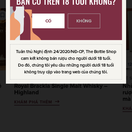
BẠN CÓ TRÊN 18 TUỔI KHÔNG?
CÓ
KHÔNG
Tuân thủ Nghị định 24/2020/NĐ-CP, The Bottle Shop
cam kết không bán rượu cho người dưới 18 tuổi.
01.11.2021
12
Do đó, chúng tôi yêu cầu những người dưới 18 tuổi
không truy cập vào trang web của chúng tôi.
VỀ SCOTCH WHISKY
VỀ 
ề
Royal Brackla Single Malt Whisky –
Nhữ
Highland
rượ
mà 
KHÁM PHÁ THÊM
KHÁ