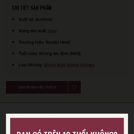
CHI TIẾT SẢN PHẨM
Xuất xứ
:
Scotland
Vùng sản xuất
:
Islay
Thương hiệu
:
Smoke Head
Tuổi rượu
:
Không xác định (NAS)
Loại Whisky
:
Single Malt Scotch Whisky
SẢN PHẨM YÊU THÍCH
HIỂU VỀ SCOTCH WHISKY