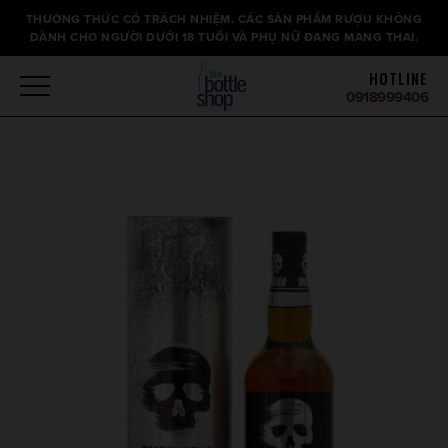
Thông
THƯỞNG THỨC CÓ TRÁCH NHIỆM. CÁC SẢN PHẨM RƯỢU KHÔNG
báo
DÀNH CHO NGƯỜI DƯỚI 18 TUỔI VÀ PHỤ NỮ ĐANG MANG THAI.
HOTLINE
0918999406