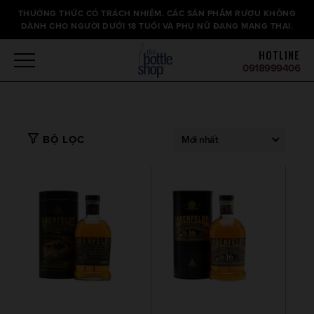
Thông
THƯỞNG THỨC CÓ TRÁCH NHIỆM. CÁC SẢN PHẨM RƯỢU KHÔNG
báo
DÀNH CHO NGƯỜI DƯỚI 18 TUỔI VÀ PHỤ NỮ ĐANG MANG THAI.
HOTLINE
0918999406
BỘ LỌC
Mới nhất