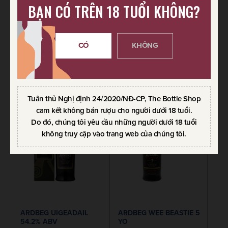
BẠN CÓ TRÊN 18 TUỔI KHÔNG?
ARDBEG AN OA
ARDBEG
CORRYVRECKAN 57.1%
700ml / Từ 43% đến 46%
ABV
CÓ
KHÔNG
1.650.000
VND
700ml / Cask Strength
2.380.000
VND
Tuân thủ Nghị định 24/2020/NĐ-CP, The Bottle Shop
cam kết không bán rượu cho người dưới 18 tuổi.
Do đó, chúng tôi yêu cầu những người dưới 18 tuổi
không truy cập vào trang web của chúng tôi.
ARDBEG UIGEADAIL
ARDBEG WEE BEASTIE 5
54.2% ABV
YO