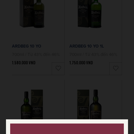
ARDBEG 10 YO
ARDBEG 10 YO 1L
700ml / Từ 43% đến 46%
700ml / Từ 43% đến 46%
1.580.000
VND
1.750.000
VND