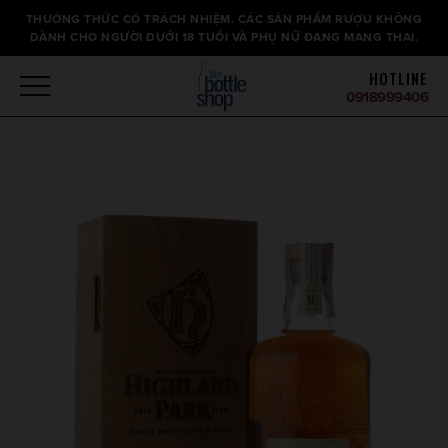
Thông
THƯỞNG THỨC CÓ TRÁCH NHIỆM. CÁC SẢN PHẨM RƯỢU KHÔNG
báo
DÀNH CHO NGƯỜI DƯỚI 18 TUỔI VÀ PHỤ NỮ ĐANG MANG THAI.
HOTLINE
0918999406