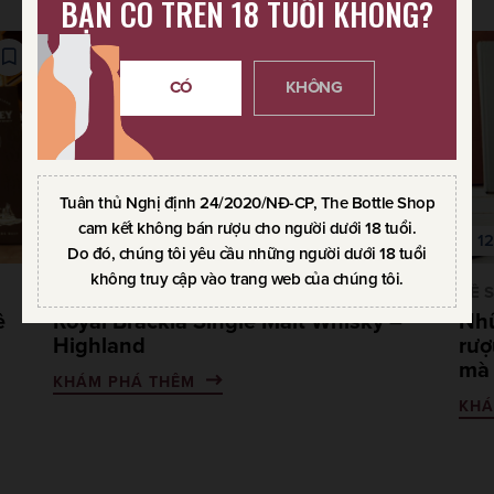
BẠN CÓ TRÊN 18 TUỔI KHÔNG?
CÓ
KHÔNG
Tuân thủ Nghị định 24/2020/NĐ-CP, The Bottle Shop
cam kết không bán rượu cho người dưới 18 tuổi.
01.11.2021
12
Do đó, chúng tôi yêu cầu những người dưới 18 tuổi
không truy cập vào trang web của chúng tôi.
VỀ SCOTCH WHISKY
VỀ 
ề
Royal Brackla Single Malt Whisky –
Nhữ
Highland
rượ
mà 
KHÁM PHÁ THÊM
KHÁ