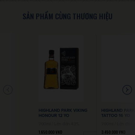
SẢN PHẨM CÙNG THƯƠNG HIỆU
HIGHLAND PARK VIKING
HIGHLAND PARK
HONOUR 12 YO
TATTOO 16 YO
700ml / Lên đến 43%
700ml / Lên đến
1.650.000
VND
3.450.000
VND