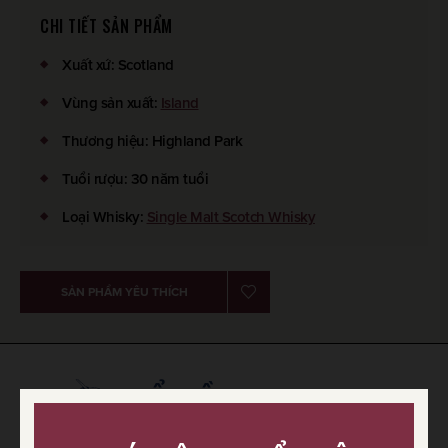
CHI TIẾT SẢN PHẨM
Xuất xứ
:
Scotland
Vùng sản xuất
:
Island
Thương hiệu
:
Highland Park
Tuổi rượu
:
30 năm tuổi
Loại Whisky
:
Single Malt Scotch Whisky
SẢN PHẨM YÊU THÍCH
HIỂU VỀ SCOTCH WHISKY