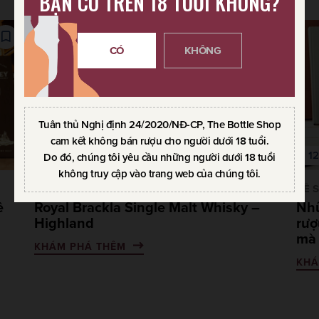
BẠN CÓ TRÊN 18 TUỔI KHÔNG?
CÓ
KHÔNG
Tuân thủ Nghị định 24/2020/NĐ-CP, The Bottle Shop
cam kết không bán rượu cho người dưới 18 tuổi.
01.11.2021
12
Do đó, chúng tôi yêu cầu những người dưới 18 tuổi
không truy cập vào trang web của chúng tôi.
VỀ SCOTCH WHISKY
VỀ 
ề
Royal Brackla Single Malt Whisky –
Nhữ
Highland
rượ
mà 
KHÁM PHÁ THÊM
KHÁ