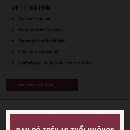
CHI TIẾT SẢN PHẨM
Xuất xứ
:
Scotland
Vùng sản xuất
:
Speyside
Thương hiệu
:
Glenfiddich
Tuổi rượu
:
19 năm tuổi
Loại Whisky
:
Single Malt Scotch Whisky
SẢN PHẨM YÊU THÍCH
HIỂU VỀ SCOTCH WHISKY