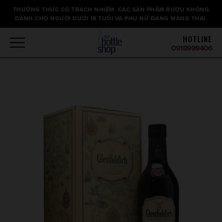
Thông
THƯỞNG THỨC CÓ TRÁCH NHIỆM. CÁC SẢN PHẨM RƯỢU KHÔNG
báo
DÀNH CHO NGƯỜI DƯỚI 18 TUỔI VÀ PHỤ NỮ ĐANG MANG THAI.
HOTLINE
0918999406