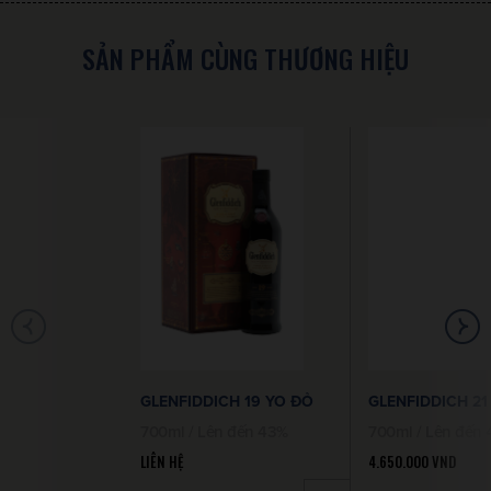
SẢN PHẨM CÙNG THƯƠNG HIỆU
GLENFIDDICH 19 YO ĐỎ
GLENFIDDICH 21
700ml / Lên đến 43%
700ml / Lên đến
LIÊN HỆ
4.650.000
VND