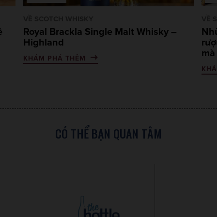
VỀ SCOTCH WHISKY
VỀ 
ề
Royal Brackla Single Malt Whisky –
Nhữ
Highland
rượ
mà 
KHÁM PHÁ THÊM
KHÁ
CÓ THỂ BẠN QUAN TÂM