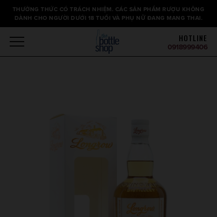
Thông
THƯỞNG THỨC CÓ TRÁCH NHIỆM. CÁC SẢN PHẨM RƯỢU KHÔNG
báo
DÀNH CHO NGƯỜI DƯỚI 18 TUỔI VÀ PHỤ NỮ ĐANG MANG THAI.
HOTLINE
0918999406