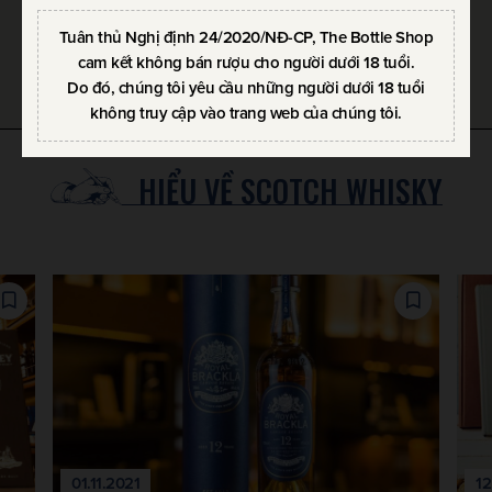
Tuân thủ Nghị định 24/2020/NĐ-CP, The Bottle Shop
cam kết không bán rượu cho người dưới 18 tuổi.
SẢN PHẨM YÊU THÍCH
Do đó, chúng tôi yêu cầu những người dưới 18 tuổi
không truy cập vào trang web của chúng tôi.
HIỂU VỀ SCOTCH WHISKY
01.11.2021
12